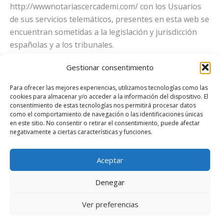
http://wwwnotariascercademi.com/ con los Usuarios
de sus servicios telemáticos, presentes en esta web se
encuentran sometidas a la legislación y jurisdicción
españolas y a los tribunales.
Gestionar consentimiento
CONTACTO
En caso de que cualquier Usuario tuviese alguna duda
Para ofrecer las mejores experiencias, utilizamos tecnologías como las
acerca de estas Condiciones legales o cualquier
cookies para almacenar y/o acceder a la información del dispositivo. El
consentimiento de estas tecnologías nos permitirá procesar datos
comentario sobre el portal
como el comportamiento de navegación o las identificaciones únicas
http://www.notariascercademi.com/, por favor diríjase
en este sitio. No consentir o retirar el consentimiento, puede afectar
negativamente a ciertas características y funciones.
a
contacto@notariascercademi.com
De parte del equipo que formamos notarías cerca
Aceptar
demí te agradecemos el tiempo dedicado en leer este
Denegar
Aviso Legal.
Ver preferencias
2026 . Notarías cerca de mí