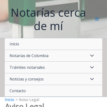
Ir
Notarías cerca
al
contenido
de mí
Inicio
Notarías de Colombia
Trámites notariales
Noticias y consejos
Contacto
Inicio
Aviso Legal
Aviso Legal