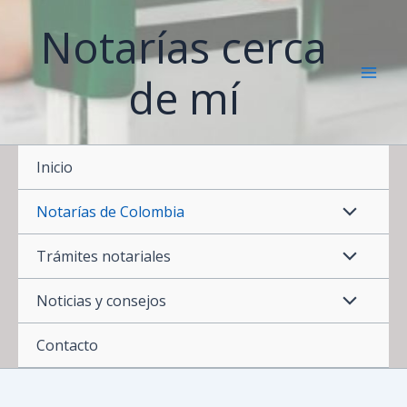
Ir
Notarías cerca
al
contenido
de mí
Inicio
Notarías de Colombia
Trámites notariales
Noticias y consejos
Contacto