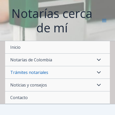
Ir
Notarías cerca
al
contenido
de mí
Inicio
Notarías de Colombia
Trámites notariales
Noticias y consejos
Contacto