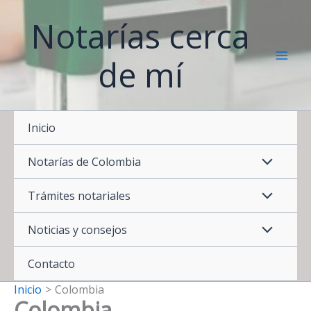
Ir
Notarías cerca
al
contenido
de mí
Inicio
Notarías de Colombia
Trámites notariales
Noticias y consejos
Contacto
Inicio
Colombia
Colombia