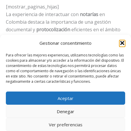
[mostrar_paginas_hijas]
La experiencia de interactuar con
notarías
en
Colombia destaca la importancia de una gestión
documental y
protocolización
eficientes en el ámbito
jurídico y negocial. La labor de los
notarios
es crucial
Gestionar consentimiento
para garantizar la
seguridad jurídica
y la
validez
de los
actos y contratos que se realizan en el país. La
Para ofrecer las mejores experiencias, utilizamos tecnologías como las
integración de tecnología y la capacitación continua
cookies para almacenar y/o acceder a la información del dispositivo. El
consentimiento de estas tecnologías nos permitirá procesar datos
en las
oficinas notariales
son fundamentales para
como el comportamiento de navegación o las identificaciones únicas
mantener la excelencia en el servicio y adaptarse a las
en este sitio. No consentir o retirar el consentimiento, puede afectar
negativamente a ciertas características y funciones.
necesidades cambiantes de los usuarios. La confianza
y la
transparencia
son pilares esenciales en la relación
entre las
notarías
y sus usuarios, consolidando así la
Aceptar
credibilidad
y el
prestigio
de estas instituciones en
Denegar
Colombia.
Ver preferencias
2026 . Notarías cerca de mí