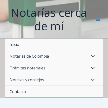
Ir
Notarías cerca
al
contenido
de mí
Inicio
Notarías de Colombia
Trámites notariales
Noticias y consejos
Contacto