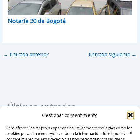
Notaría 20 de Bogotá
←
Entrada anterior
Entrada siguiente
→
Últimas entradas
Gestionar consentimiento
Como apostillar un registro civil de nacimiento en
Para ofrecer las mejores experiencias, utilizamos tecnologías como las
Colombia
cookies para almacenar y/o acceder a la información del dispositivo. El
consentimiento de estas tecnologías nos permitirá procesar datos