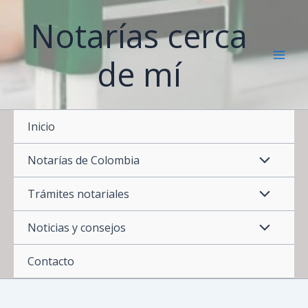
Ir
Notarías cerca
al
contenido
de mí
Inicio
Notarías de Colombia
Trámites notariales
Noticias y consejos
Contacto