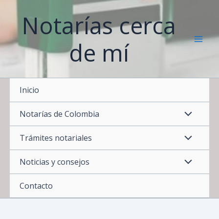
Ir
Notarías cerca
al
contenido
de mí
Inicio
Notarías de Colombia
Trámites notariales
Noticias y consejos
Contacto