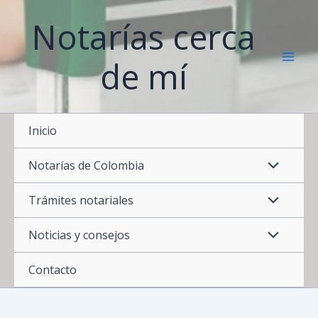
Ir
Notarías cerca
al
contenido
de mí
Inicio
Notarías de Colombia
Trámites notariales
Noticias y consejos
Contacto