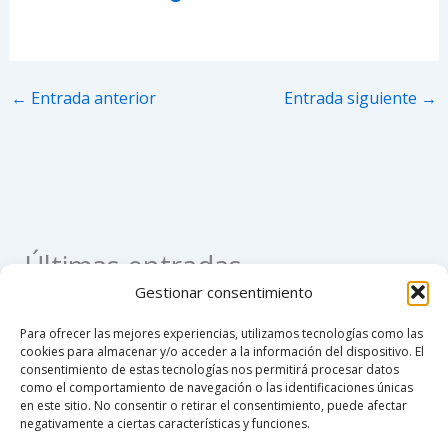
←
Entrada anterior
Entrada siguiente
→
Últimas entradas
Gestionar consentimiento
Como apostillar un registro civil de nacimiento en
Para ofrecer las mejores experiencias, utilizamos tecnologías como las
Colombia
cookies para almacenar y/o acceder a la información del dispositivo. El
consentimiento de estas tecnologías nos permitirá procesar datos
Como hacer un poder notarial
como el comportamiento de navegación o las identificaciones únicas
en este sitio. No consentir o retirar el consentimiento, puede afectar
Custodia compartida en Colombia 2026
negativamente a ciertas características y funciones.