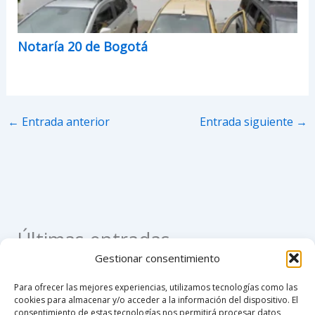
Notaría 20 de Bogotá
←
Entrada anterior
Entrada siguiente
→
Últimas entradas
Gestionar consentimiento
Como apostillar un registro civil de nacimiento en
Para ofrecer las mejores experiencias, utilizamos tecnologías como las
Colombia
cookies para almacenar y/o acceder a la información del dispositivo. El
consentimiento de estas tecnologías nos permitirá procesar datos