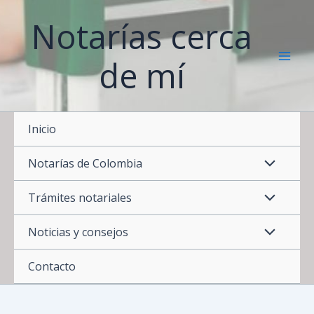
Ir
Notarías cerca
al
contenido
de mí
Inicio
Notarías de Colombia
Trámites notariales
Noticias y consejos
Contacto