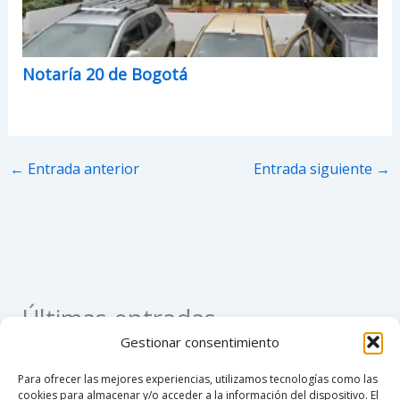
Notaría 20 de Bogotá
←
Entrada anterior
Entrada siguiente
→
Últimas entradas
Gestionar consentimiento
Como apostillar un registro civil de nacimiento en
Para ofrecer las mejores experiencias, utilizamos tecnologías como las
Colombia
cookies para almacenar y/o acceder a la información del dispositivo. El