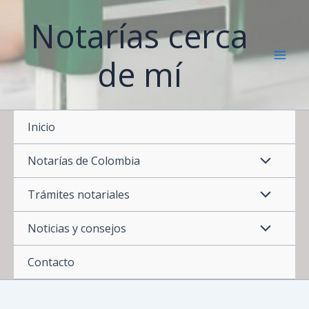
Ir
Notarías cerca
al
contenido
de mí
Inicio
Notarías de Colombia
Trámites notariales
Noticias y consejos
Contacto