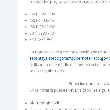
responder preguntas relacionadas con los se
(601) 6203300.
(601 6203346.
(601) 9312482.
601) 9299719.
314 4881756.
La notaría cuenta con otra opción de contact
setentaysietebogota@supernotariado.gov.
Utilizando este medio de comunicación, pued
realizar solicitudes.
Servicios que presta l
En la notaría puedes llevar a cabo las sigui
Matrimonio civil.
Declaración de unión marital de hecho.