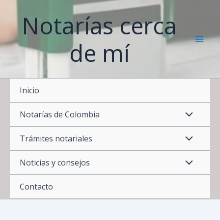
Ir
Notarías cerca
al
contenido
de mí
Inicio
Notarías de Colombia
Trámites notariales
Noticias y consejos
Contacto