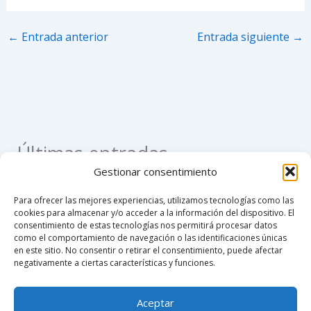
←
Entrada anterior
Entrada siguiente
→
Últimas entradas
Gestionar consentimiento
Como apostillar un registro civil de nacimiento en
Para ofrecer las mejores experiencias, utilizamos tecnologías como las
Colombia
cookies para almacenar y/o acceder a la información del dispositivo. El
consentimiento de estas tecnologías nos permitirá procesar datos
Como hacer un poder notarial
como el comportamiento de navegación o las identificaciones únicas
en este sitio. No consentir o retirar el consentimiento, puede afectar
Custodia compartida en Colombia 2026
negativamente a ciertas características y funciones.
Notaría 76 de Bogotá
Aceptar