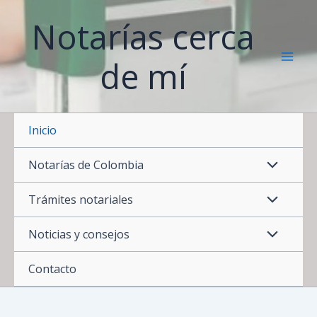
Ir
Notarías cerca
al
contenido
de mí
Inicio
Notarías de Colombia
Trámites notariales
Noticias y consejos
Contacto