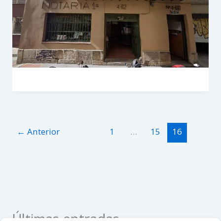
←
Anterior
1
…
15
16
Últimas entradas