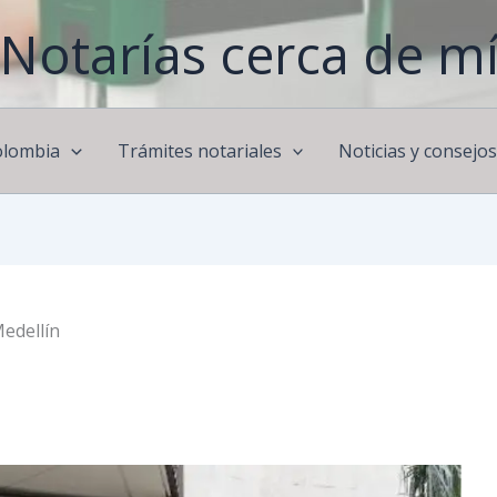
Notarías cerca de m
olombia
Trámites notariales
Noticias y consejo
edellín