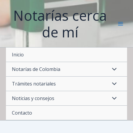
Ir
Notarías cerca
al
contenido
de mí
Inicio
Notarías de Colombia
Trámites notariales
Noticias y consejos
Contacto