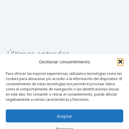
Últimas entradas
Gestionar consentimiento
Como apostillar un registro civil de nacimiento en
Para ofrecer las mejores experiencias, utilizamos tecnologías como las
Colombia
cookies para almacenar y/o acceder a la información del dispositivo. El
consentimiento de estas tecnologías nos permitirá procesar datos
Como hacer un poder notarial
como el comportamiento de navegación o las identificaciones únicas
en este sitio. No consentir o retirar el consentimiento, puede afectar
Custodia compartida en Colombia 2026
negativamente a ciertas características y funciones.
Notaría 76 de Bogotá
Aceptar
Notarías de turno mañana sábado en Bogotá 2025
Denegar