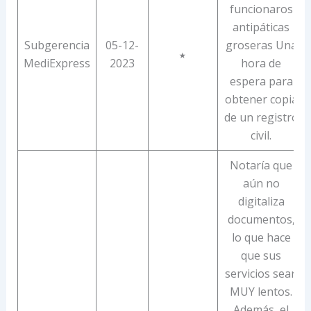
funcionaros
antipáticas
Subgerencia
05-12-
groseras Una
★
MediExpress
2023
hora de
espera para
obtener copia
de un registro
civil.
Notaría que
aún no
digitaliza
documentos,
lo que hace
que sus
servicios sean
MUY lentos.
Además, el