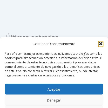
Últimas entradas
Gestionar consentimiento
Como apostillar un registro civil de nacimiento en
Para ofrecer las mejores experiencias, utilizamos tecnologías como las
Colombia
cookies para almacenar y/o acceder a la información del dispositivo. El
consentimiento de estas tecnologías nos permitirá procesar datos
Como hacer un poder notarial
como el comportamiento de navegación o las identificaciones únicas
en este sitio. No consentir o retirar el consentimiento, puede afectar
Custodia compartida en Colombia 2026
negativamente a ciertas características y funciones.
Notaría 76 de Bogotá
Aceptar
Notarías de turno mañana sábado en Bogotá 2025
Denegar