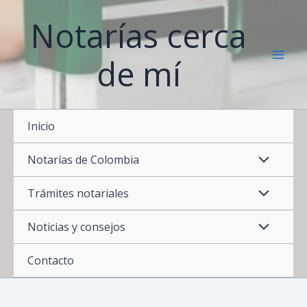
Ir
Notarías cerca
al
contenido
de mí
Inicio
Notarías de Colombia
Trámites notariales
Noticias y consejos
Contacto