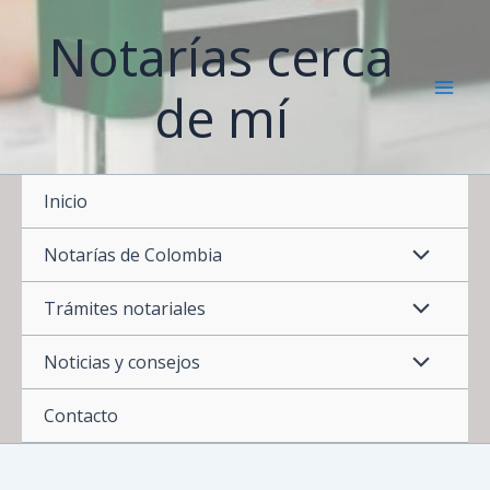
Ir
Notarías cerca
al
contenido
de mí
Inicio
Notarías de Colombia
Trámites notariales
Noticias y consejos
Contacto