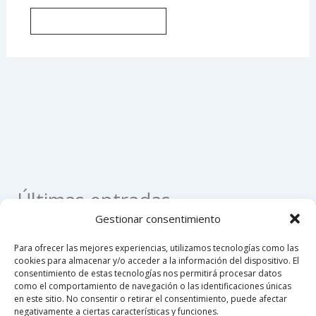
Últimas entradas
Gestionar consentimiento
Como apostillar un registro civil de nacimiento en
Para ofrecer las mejores experiencias, utilizamos tecnologías como las
Colombia
cookies para almacenar y/o acceder a la información del dispositivo. El
consentimiento de estas tecnologías nos permitirá procesar datos
Como hacer un poder notarial
como el comportamiento de navegación o las identificaciones únicas
en este sitio. No consentir o retirar el consentimiento, puede afectar
Custodia compartida en Colombia 2026
negativamente a ciertas características y funciones.