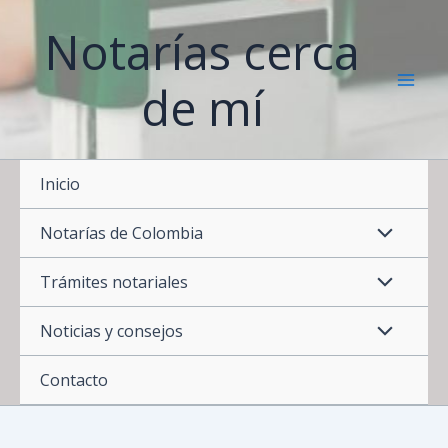
Ir
Notarías cerca
al
contenido
de mí
Inicio
Notarías de Colombia
Trámites notariales
Noticias y consejos
Contacto